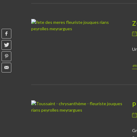
Z
Un
en
P
Gr