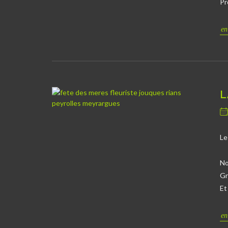
Pr
en
L
Le
No
Gr
Et
en