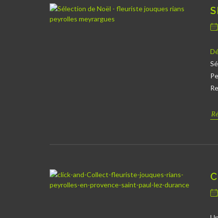
S
Dé
Sé
Pe
Re
Ré
C
Un