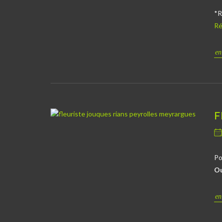
*R
Ré
en
F
Po
Ou
en