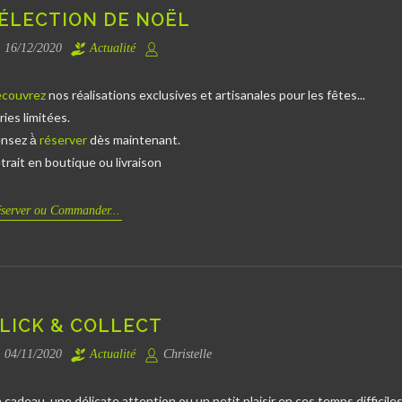
ÉLECTION DE NOËL
16/12/2020
Actualité
couvrez
nos réalisations exclusives et artisanales pour les fêtes...
ries limitées.
nsez à̀
réserver
dès maintenant.
trait en boutique ou livraison
server ou Commander...
LICK & COLLECT
04/11/2020
Actualité
Christelle
 cadeau, une délicate attention ou un petit plaisir en ces temps difficile