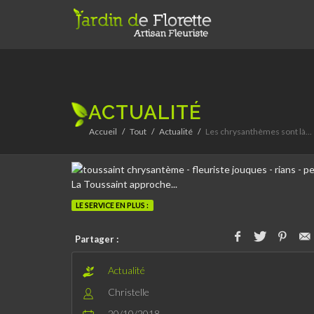
ACTUALITÉ
Accueil
Tout
Actualité
Les chrysanthèmes sont là...
La Toussaint approche...
Livraison offerte*
LE SERVICE EN PLUS :
Partager :
Actualité
Christelle
20/10/2018